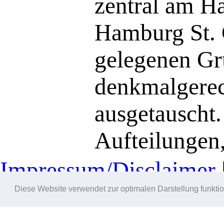
zentral am Ha
Hamburg St.
gelegenen Gr
denkmalgere
ausgetauscht.
Aufteilungen
Holzprofile 
Impressum/Disclaimer
aufwändige A
Diese Website verwendet zur optimalen Darstellung funkti
außen und Ve